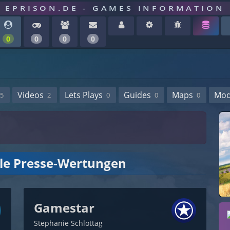
EPRISON.DE - GAMES INFORMATION
0
0
0
0
Videos
Lets Plays
Guides
Maps
Mo
5
2
0
0
0
lle Presse-Wertungen
Gamestar
Stephanie Schlottag