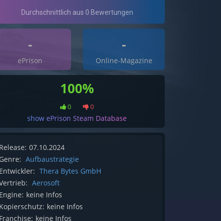
-
-
ePrison
Online-Magazine
100%
0
0
show ePrison Steam Database
Release:
07.10.2024
Genre:
Aufbaustrategie
Entwickler:
Thera Bytes GmbH
Vertrieb:
Aerosoft
Engine:
keine Infos
Kopierschutz:
keine Infos
Franchise:
keine Infos