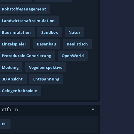
Rohstoff-Management
Landwirtschaftssimulation
Bausimulation
Sandbox
Natur
Einzelspieler
Basenbau
Realistisch
Prozedurale Generierung
OpenWorld
Modding
Vogelperspektive
3D Ansicht
Entspannung
Gelegenheitspiele
lattform
PC