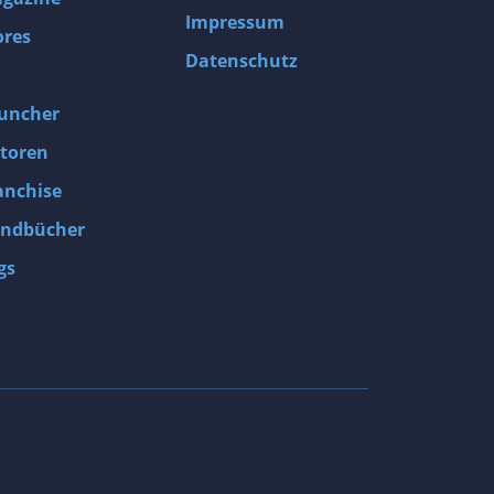
Impressum
ores
Datenschutz
uncher
toren
anchise
ndbücher
gs