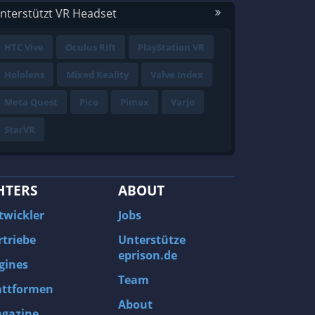
nterstützt VR Headset
HTC Vive
Oculus Rift
PlayStation VR
Hololens
Mixed Reality
Valve Index
Meta Quest
Pico
Pimax
Varjo
StarVR
HTERS
ABOUT
twickler
Jobs
rtriebe
Unterstütze
eprison.de
gines
Team
attformen
About
gazine