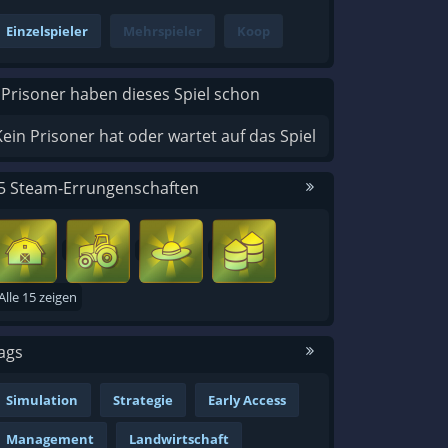
Einzelspieler
Mehrspieler
Koop
 Prisoner haben dieses Spiel schon
Kein Prisoner hat oder wartet auf das Spiel
5 Steam-Errungenschaften
Alle 15 zeigen
ags
Simulation
Strategie
Early Access
Management
Landwirtschaft