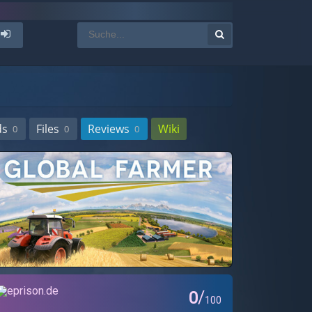
ds
Files
Reviews
Wiki
0
0
0