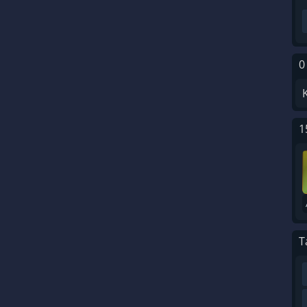
0
1
T