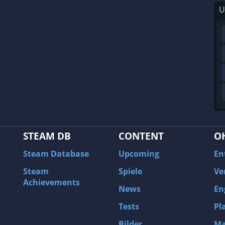
U
STEAM DB
CONTENT
O
Steam Database
Upcoming
En
Steam
Spiele
Ve
Achievements
News
En
Tests
Pl
Bilder
Ma