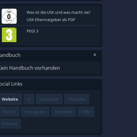
Was ist die USK und was macht sie?
USK Elternratgeber als PDF
PEGI 3
andbuch
Kein Handbuch vorhanden
ocial Links
Website
X
Facebook
Youtube
Twitch
Instagram
Fanseite
Wiki
Discord