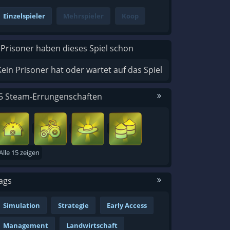
Einzelspieler
Mehrspieler
Koop
 Prisoner haben dieses Spiel schon
Kein Prisoner hat oder wartet auf das Spiel
5 Steam-Errungenschaften
Alle 15 zeigen
ags
Simulation
Strategie
Early Access
Management
Landwirtschaft