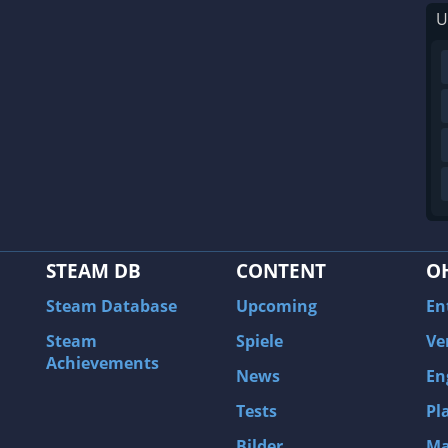
U
STEAM DB
CONTENT
O
Steam Database
Upcoming
En
Steam
Spiele
Ve
Achievements
News
En
Tests
Pl
Bilder
Ma