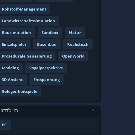
Rohstoff-Management
Landwirtschaftssimulation
Bausimulation
Sandbox
Natur
Einzelspieler
Basenbau
Realistisch
Prozedurale Generierung
OpenWorld
Modding
Vogelperspektive
3D Ansicht
Entspannung
Gelegenheitspiele
lattform
PC