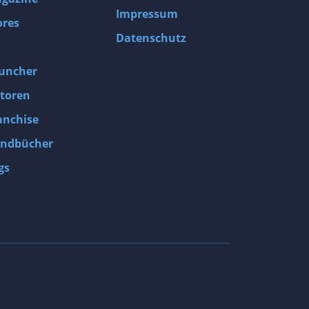
Impressum
ores
Datenschutz
uncher
toren
anchise
ndbücher
gs