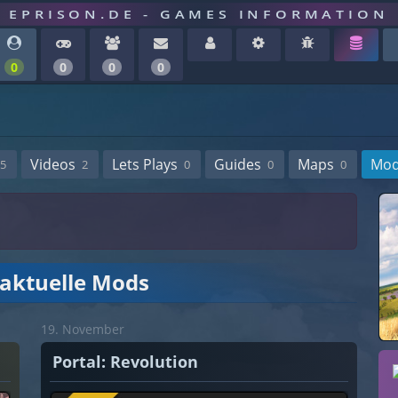
EPRISON.DE - GAMES INFORMATION
0
0
0
0
Videos
Lets Plays
Guides
Maps
Mo
5
2
0
0
0
 aktuelle Mods
19. November
Portal: Revolution