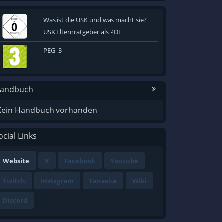
Was ist die USK und was macht sie?
USK Elternratgeber als PDF
PEGI 3
andbuch
Kein Handbuch vorhanden
ocial Links
Website
X
Facebook
Youtube
Twitch
Instagram
Fanseite
Wiki
Discord