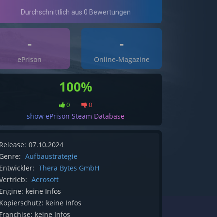
-
-
ePrison
Online-Magazine
100%
0
0
show ePrison Steam Database
Release:
07.10.2024
Genre:
Aufbaustrategie
Entwickler:
Thera Bytes GmbH
Vertrieb:
Aerosoft
Engine:
keine Infos
Kopierschutz:
keine Infos
Franchise:
keine Infos