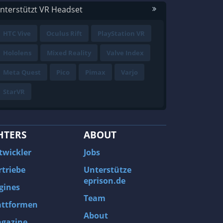
nterstützt VR Headset
HTC Vive
Oculus Rift
PlayStation VR
Hololens
Mixed Reality
Valve Index
Meta Quest
Pico
Pimax
Varjo
StarVR
HTERS
ABOUT
twickler
Jobs
rtriebe
Unterstütze
eprison.de
gines
Team
attformen
About
gazine