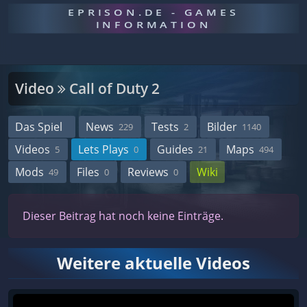
EPRISON.DE - GAMES
INFORMATION
Video
Call of Duty 2
Das Spiel
News
Tests
Bilder
229
2
1140
Videos
Lets Plays
Guides
Maps
5
0
21
494
Mods
Files
Reviews
Wiki
49
0
0
Dieser Beitrag hat noch keine Einträge.
Weitere aktuelle Videos