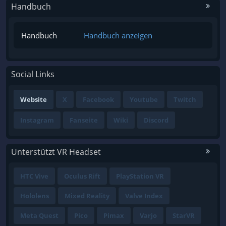
Handbuch
Handbuch
Handbuch anzeigen
Social Links
Website
X
Facebook
Youtube
Twitch
Instagram
Fanseite
Wiki
Discord
Unterstützt VR Headset
HTC Vive
Oculus Rift
PlayStation VR
Hololens
Mixed Reality
Valve Index
Meta Quest
Pico
Pimax
Varjo
StarVR