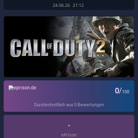
24.06.26
21:12
-
ePrison