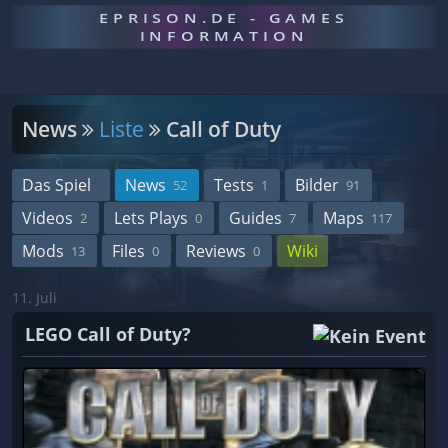
EPRISON.DE - GAMES
INFORMATION
News
Liste
Call of Duty
Das Spiel
News
Tests
Bilder
52
1
91
Videos
Lets Plays
Guides
Maps
2
0
7
117
Mods
Files
Reviews
Wiki
13
0
0
11. Juli
LEGO Call of Duty?