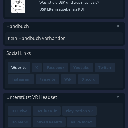
Was ist die USK und was macht sie?
USK Elternratgeber als PDF
Handbuch
Kein Handbuch vorhanden
Social Links
Website
X
Facebook
Youtube
Twitch
Instagram
Fanseite
Wiki
Discord
Unterstützt VR Headset
HTC Vive
Oculus Rift
PlayStation VR
Hololens
Mixed Reality
Valve Index