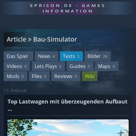
EPRISON.DE - GAMES
INFORMATION
Article
Bau-Simulator
Das Spiel
News
Tests
Bilder
4
5
24
Videos
Lets Plays
Guides
Maps
4
0
0
0
Mods
Files
Reviews
Wiki
0
0
0
13. Februar
Top Lastwagen mit überzeugenden Aufbaut
...