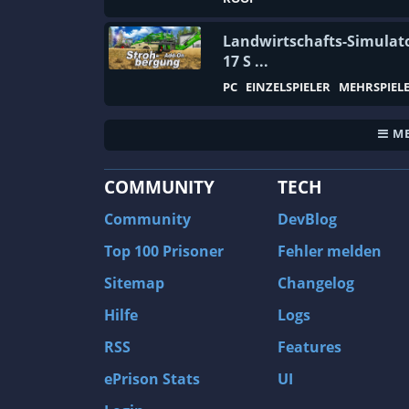
Hack and Slash
Landwirtschafts-Simulat
Handel
17 S ...
Hardware
PC
EINZELSPIELER
MEHRSPIEL
Hidden Object
ME
Hockey
Humor
COMMUNITY
TECH
Idler
Community
DevBlog
Indi
Top 100 Prisoner
Fehler melden
Inventarmanagement
Sitemap
Changelog
Jagd
Hilfe
Logs
Jobsimulation
RSS
Features
Kalter Krieg
Kampfrennspiel
ePrison Stats
UI
Kapitalismus