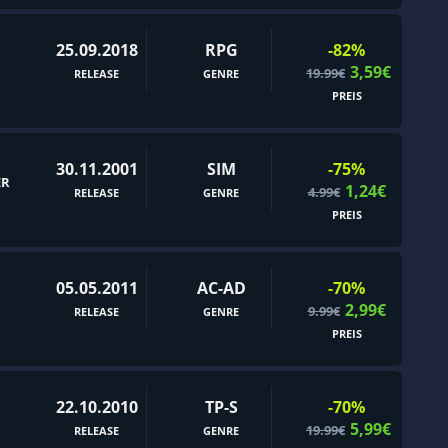
Basketball
25.09.2018
RPG
-82%
Bausimulation
3,59€
19.99€
RELEASE
GENRE
Bedeutsame Entscheidungen
PREIS
Beute
Bildung
30.11.2001
SIM
-75%
ER
1,24€
Bogenschießen
4.99€
RELEASE
GENRE
PREIS
Böswilliger Protagonist
Brettspiel
05.05.2011
AC-AD
-70%
Building
2,99€
9.99€
RELEASE
GENRE
Card Battler
PREIS
Charakterbasiertes Actionspiel
Comic-Stil
22.10.2010
TP-S
-70%
CRPG
5,99€
19.99€
RELEASE
GENRE