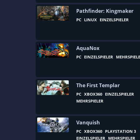
Basenbau
Pathfinder: Kingmaker
Battle Royale
PC
LINUX
EINZELSPIELER
Beat ’em up
Bergbau
AquaNox
Bikes
PC
EINZELSPIELER
MEHRSPIEL
Blut und Verstümmelung
Boomer-Shooter
Boxen
The First Templar
Browsergame
PC
XBOX360
EINZELSPIELER
MEHRSPIELER
C64
Casual
Charakterentwicklung
Vanquish
PC
XBOX360
PLAYSTATION 3
Crafting
EINZELSPIELER
MEHRSPIELER