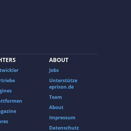
HTERS
ABOUT
twickler
Jobs
rtriebe
Unterstütze
eprison.de
gines
Team
attformen
About
gazine
Impressum
ores
Datenschutz