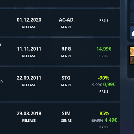
90er
Abstrakt
01.12.2020
AC-AD
PREIS
Action-Roguelike
RELEASE
GENRE
Addon
Alte Schule
m
11.11.2011
RPG
14,99€
Amerika
RELEASE
GENRE
PREIS
Animation & Modellierung
Arcade
22.09.2011
STG
-90%
ER
Assassin
0,99€
9.99€
RELEASE
GENRE
PREIS
Atmosphärisch
Aufbau
Aufbaustrategie
29.08.2018
SIM
-85%
4,49€
29.99€
RELEASE
GENRE
Außerirdische
PREIS
Baseball