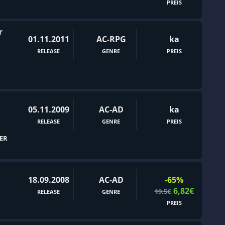
PREIS
Dämonen
Dark Fantasy
r
Dark Humor
01.11.2011
AC-RPG
ka
RELEASE
GENRE
PREIS
Demo
Detektiv
Diplomatie
Doom-Like
05.11.2009
AC-AD
ka
Drama
RELEASE
GENRE
PREIS
Dungeon
ER
Dungeons & Dragons
Dynamische Erzählung
18.09.2008
AC-AD
-65%
E-Sport
6,82€
19.5€
RELEASE
GENRE
Echtzeit mit Pause
PREIS
Echtzeittaktik