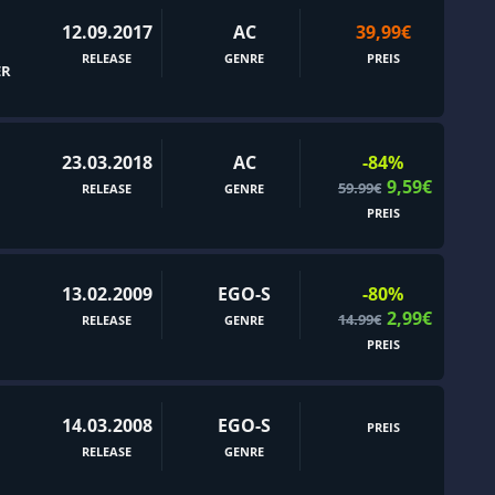
Egoperspektive
12.09.2017
AC
39,99€
RELEASE
Einzigartig
GENRE
PREIS
ER
Elektronische Musik
Entdeckungsreisen
23.03.2018
AC
-84%
Episch
9,59€
59.99€
RELEASE
GENRE
Erkundung
PREIS
Erotik
Erzählung
13.02.2009
EGO-S
-80%
Extraction-Shooter
2,99€
14.99€
RELEASE
GENRE
PREIS
Fahrzeugkämpfe
Familienfreundlich
14.03.2008
EGO-S
Farbenfroh
PREIS
RELEASE
GENRE
filmbasierend