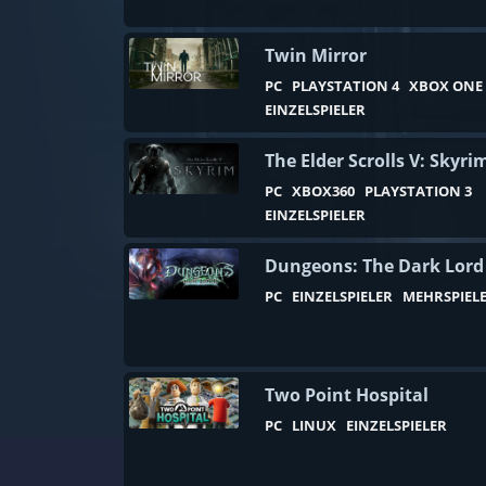
80er
Abenteuer
Twin Mirror
Action
PC
PLAYSTATION 4
XBOX ONE
EINZELSPIELER
Action-RPG
Aliens
The Elder Scrolls V: Skyri
PC
XBOX360
PLAYSTATION 3
Alternative Geschichte
EINZELSPIELER
Angeln
Dungeons: The Dark Lord
Anime
PC
EINZELSPIELER
MEHRSPIEL
Arena Shooter
Asynchroner Mehrspieler
Audio-Produktion
Two Point Hospital
Aufbausimulation
PC
LINUX
EINZELSPIELER
Ausbruchssimulation
Automation