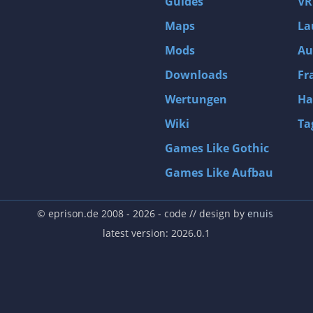
Guides
VR
Katzen
Maps
La
Kickstarter
Mods
Au
Klassiker
Downloads
Fr
Kolonisierungssimulation
Wertungen
Ha
Komplexe Welt
Wiki
Ta
Koop
Games Like Gothic
Kreaturensammler
Games Like Aufbau
Krimi
Künstliche Intelligenz
© eprison.de 2008 - 2026
- code // design by
enuis
Ladensimulation
latest version: 2026.0.1
Landwirtschaftssimulation
Lebenssimulation
Level-Editor