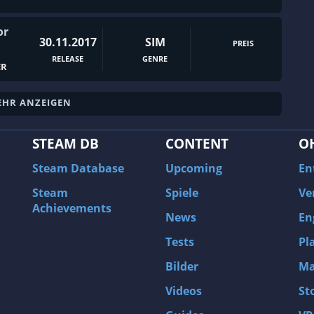
Hacking
or
Handgezeichnet
30.11.2017
SIM
PREIS
Herstellung
RELEASE
GENRE
ER
Historisch
HR ANZEIGEN
Horror
Hund
STEAM DB
CONTENT
O
Immersive Simulation
Steam Database
Upcoming
En
Interaktive Geschichte
Steam
Spiele
Ve
Isometrisch
Achievements
News
En
Jäger
Tests
Pl
JRPG
Bilder
Ma
Kampf
Kampfsport
Videos
St
Kartenkampfspiel