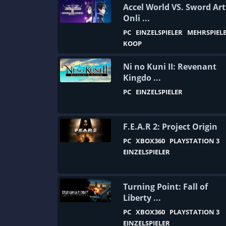
Accel World VS. Sword Art
Ego-Shooter
Onli ...
Einzelspieler
PC
EINZELSPIELER
MEHRSPIEL
KOOP
Eisenbahn
Emotional
Ni no Kuni II: Revenant
Kingdo ...
Entspannung
PC
EINZELSPIELER
Episodentitel
Ermittlung
F.E.A.R 2: Project Origin
Erster Weltkrieg
PC
XBOX360
PLAYSTATION 3
Escape Game
EINZELSPIELER
Fahren
Fahrzeugsimulation
Turning Point: Fall of
Fantasy
Liberty ...
Farmsimulation
PC
XBOX360
PLAYSTATION 3
EINZELSPIELER