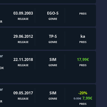
Fische
Flipper
03.09.2003
EGO-S
PREIS
Flugsimulator
RELEASE
GENRE
ER
FPS
Fußball
29.06.2012
TP-S
ka
Geister
RELEASE
GENRE
PREIS
Gelegenheitspiele
or
Geschichte
22.11.2018
SIM
17,99€
Geteilter Bildschirm
RELEASE
GENRE
PREIS
OX
Gitterbewegung
Globalstrategie
Gore
or
09.05.2017
SIM
-20%
Göttersimulation
7,99€
9.99€
RELEASE
GENRE
ER
Guter Soundtrack
PREIS