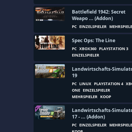
First-Person
Fliegen
Battlefield 1942: Secret
Weapo ... (Addon)
Flugsimulation
PC
EINZELSPIELER
MEHRSPIEL
Football
Full Motion Video
Spec Ops: The Line
PC
XBOX360
PLAYSTATION 3
Futuristisch
EINZELSPIELER
Geländesport
Landwirtschafts-Simulat
Gemütlich
19
Geschicklichkeit
PC
LINUX
PLAYSTATION 4
XB
Gewalt
ONE
EINZELSPIELER
MEHRSPIELER
KOOP
Glaube
Glückspiel
Landwirtschafts-Simulat
17 - ... (Addon)
Gothic
PC
EINZELSPIELER
MEHRSPIEL
Gruppenbasierte RPG
KOOP