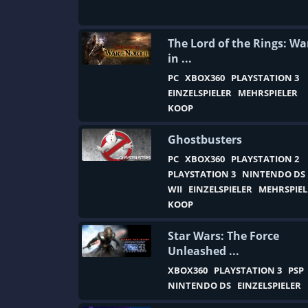
Cyberpunk
Danmaku
The Lord of the Rings: Wa
Dark Fantasy-Rollenspiel
in ...
Deckbuilding
PC
XBOX360
PLAYSTATION 3
EINZELSPIELER
MEHRSPIELER
Design & Illustration
KOOP
Dinosaurier
Ghostbusters
DLC
PC
XBOX360
PLAYSTATION 2
Drachen
PLAYSTATION 3
NINTENDO DS
DSA
WII
EINZELSPIELER
MEHRSPIEL
KOOP
DungeonCrawler
Düster
Star Wars: The Force
Unleashed ...
Dystopie
XBOX360
PLAYSTATION 3
PSP
Early Access
NINTENDO DS
EINZELSPIELER
Echtzeit-Strategie