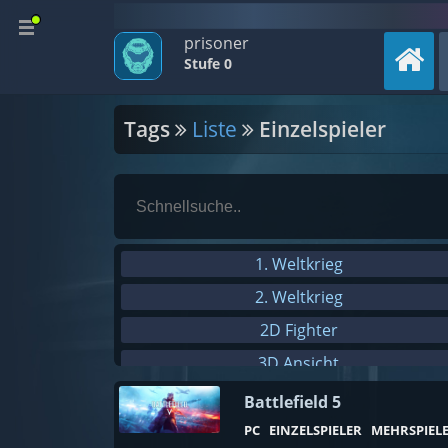
prisoner
Stufe 0
Tags
Liste
Einzelspieler
1. Weltkrieg
2. Weltkrieg
2D Fighter
3D Ansicht
3D Platformer
Battlefield 5
4X
PC
EINZELSPIELER
MEHRSPIEL