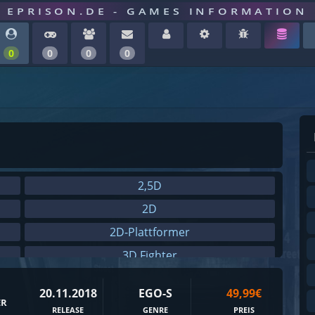
EPRISON.DE - GAMES INFORMATION
0
0
0
0
2,5D
2D
2D-Plattformer
3D Fighter
3rd-Person
20.11.2018
EGO-S
49,99€
8-Bit
ER
RELEASE
GENRE
PREIS