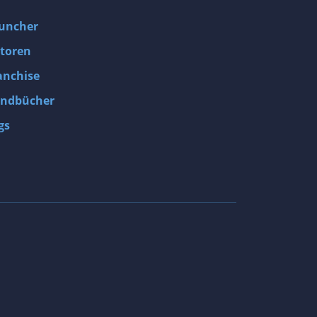
uncher
toren
anchise
ndbücher
gs