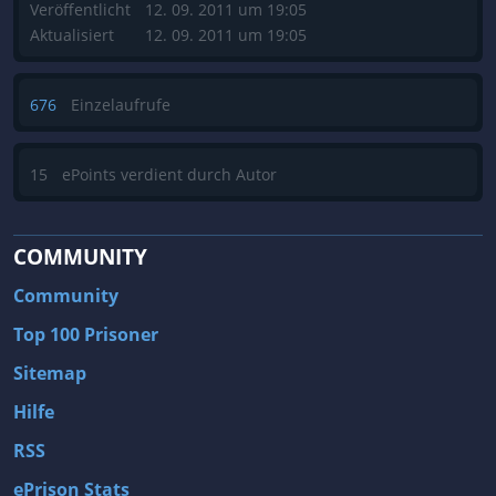
Veröffentlicht
12. 09. 2011 um 19:05
Aktualisiert
12. 09. 2011 um 19:05
676
Einzelaufrufe
15
ePoints verdient durch Autor
COMMUNITY
Community
Top 100 Prisoner
Sitemap
Hilfe
RSS
ePrison Stats