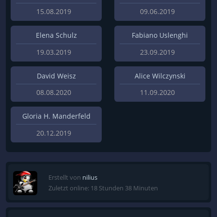
15.08.2019
09.06.2019
Elena Schulz
Fabiano Uslenghi
19.03.2019
23.09.2019
David Weisz
Alice Wilczynski
08.08.2020
11.09.2020
Gloria H. Manderfeld
20.12.2019
Erstellt von
nilius
Zuletzt online: 18 Stunden 38 Minuten