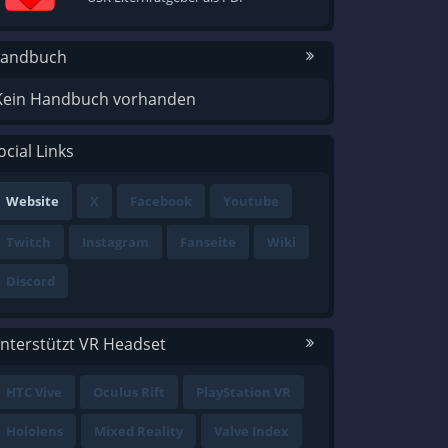
andbuch
Kein Handbuch vorhanden
ocial Links
Website
X
Facebook
Youtube
Twitch
Instagram
Fanseite
Wiki
Discord
nterstützt VR Headset
HTC Vive
Oculus Rift
PlayStation VR
Hololens
Mixed Reality
Valve Index