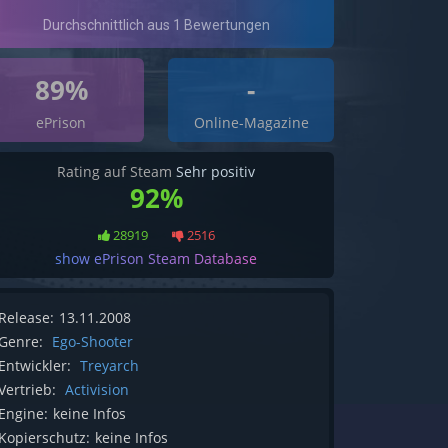
89%
-
ePrison
Online-Magazine
Rating auf Steam
Sehr positiv
92%
28919
2516
show ePrison Steam Database
Release:
13.11.2008
Genre:
Ego-Shooter
Entwickler:
Treyarch
Vertrieb:
Activision
Engine:
keine Infos
Kopierschutz:
keine Infos