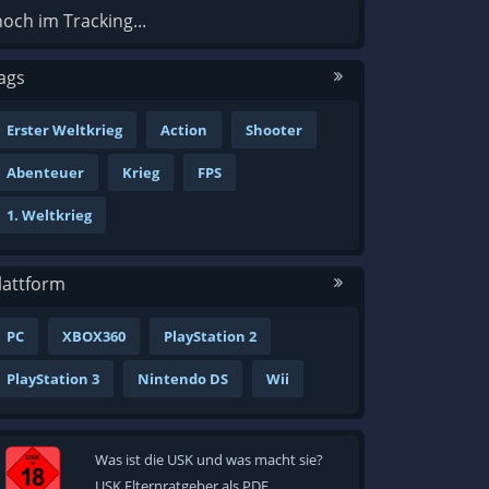
noch im Tracking...
ags
Erster Weltkrieg
Action
Shooter
Abenteuer
Krieg
FPS
1. Weltkrieg
lattform
PC
XBOX360
PlayStation 2
PlayStation 3
Nintendo DS
Wii
Was ist die USK und was macht sie?
USK Elternratgeber als PDF