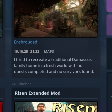
Enshrouded
19.10.25
21:22
MAPS
I tried to recreate a traditional Damascus
family home in a fresh world with no
quests completed and no survivors found.
24. Oktober
Risen Extended Mod