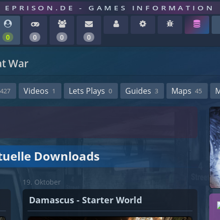
EPRISON.DE - GAMES INFORMATION
0
0
0
0
at War
Videos
Lets Plays
Guides
Maps
427
1
0
3
45
tuelle Downloads
19. Oktober
Damascus - Starter World