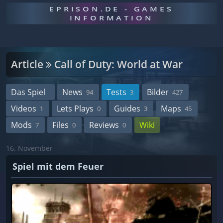
EPRISON.DE - GAMES
INFORMATION
Article
Call of Duty: World at War
Das Spiel
News
Tests
Bilder
94
3
427
Videos
Lets Plays
Guides
Maps
1
0
3
45
Mods
Files
Reviews
Wiki
7
0
0
16. November
Spiel mit dem Feuer