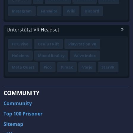
Instagram
Fanseite
Wiki
Discord
Unterstützt VR Headset
HTC Vive
Oculus Rift
PlayStation VR
Hololens
Mixed Reality
Valve Index
Meta Quest
Pico
Pimax
Varjo
StarVR
COMMUNITY
Community
Top 100 Prisoner
Sitemap