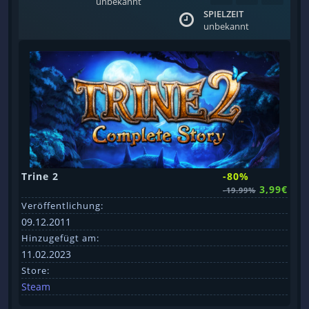
unbekannt
SPIELZEIT
unbekannt
Trine 2
-80%
3,99€
-19.99%
Veröffentlichung:
09.12.2011
Hinzugefügt am:
11.02.2023
Store:
Steam