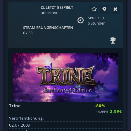
ZULETZT GESPIELT
unbekannt
SPIELZEIT
6 Stunden
STEAM ERUNGENSCHAFTEN
0 / 33
Trine
-80%
2,99€
-14.99%
Veröffentlichung:
02.07.2009