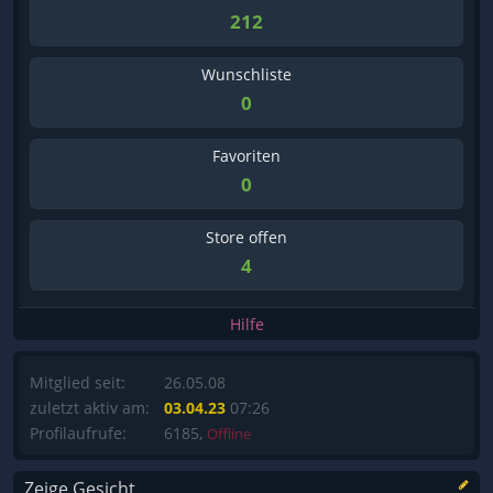
212
Wunschliste
0
Favoriten
0
Store offen
4
Hilfe
Mitglied seit:
26.05.08
zuletzt aktiv am:
03.04.23
07:26
Profilaufrufe:
6185,
Offline
Zeige Gesicht