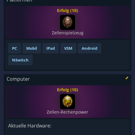
Erfolg (10)
Zellenspielzeug
PC
Mobil
IPad
VSM
Android
NSwitch
Computer
Erfolg (10)
Zellen-Rechenpower
Aktuelle Hardware: