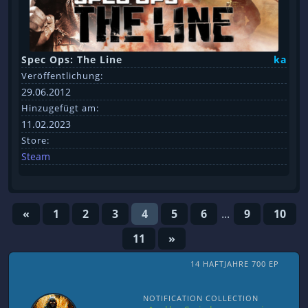
Spec Ops: The Line
ka
Veröffentlichung:
29.06.2012
Hinzugefügt am:
11.02.2023
Store:
Steam
«
1
2
3
4
5
6
...
9
10
11
»
14 HAFTJAHRE 700 EP
NOTIFICATION COLLECTION