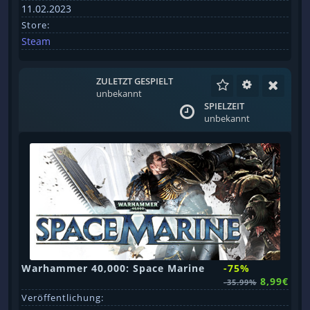
11.02.2023
Store:
Steam
ZULETZT GESPIELT
unbekannt
SPIELZEIT
unbekannt
Warhammer 40,000: Space Marine
-75%
8,99€
-35.99%
Veröffentlichung: