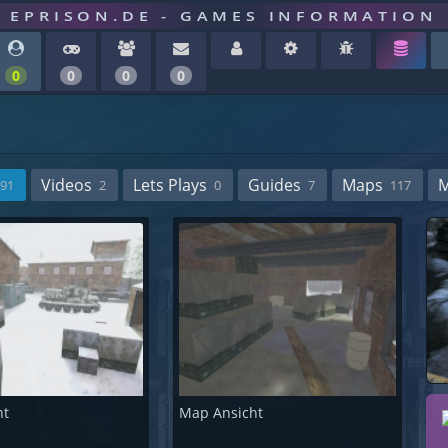
EPRISON.DE - GAMES INFORMATION
0
0
0
0
Videos
Lets Plays
Guides
Maps
91
2
0
7
117
ht
Map Ansicht