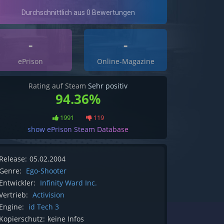
-
-
ePrison
Online-Magazine
Rating auf Steam
Sehr positiv
94.36%
1991
119
show ePrison Steam Database
Release:
05.02.2004
Genre:
Ego-Shooter
Entwickler:
Infinity Ward Inc.
Vertrieb:
Activision
Engine:
id Tech 3
Kopierschutz:
keine Infos