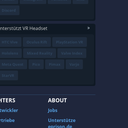
Discord
nterstützt VR Headset
HTC Vive
Oculus Rift
PlayStation VR
Hololens
Mixed Reality
Valve Index
Meta Quest
Pico
Pimax
Varjo
StarVR
HTERS
ABOUT
twickler
Jobs
rtriebe
Unterstütze
eprison.de