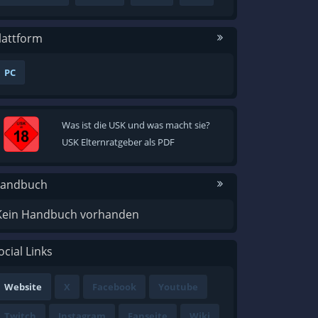
lattform
PC
Was ist die USK und was macht sie?
USK Elternratgeber als PDF
andbuch
Kein Handbuch vorhanden
ocial Links
Website
X
Facebook
Youtube
Twitch
Instagram
Fanseite
Wiki