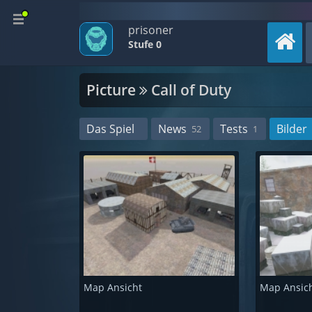
prisoner
Stufe 0
Picture
Call of Duty
Das Spiel
News
Tests
Bilder
52
1
Map Ansicht
Map Ansic