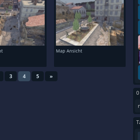
ht
Map Ansicht
3
4
5
»
0
T