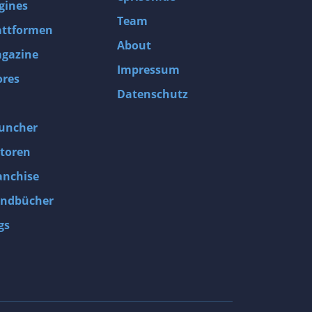
gines
Team
attformen
About
gazine
Impressum
ores
Datenschutz
uncher
toren
anchise
ndbücher
gs