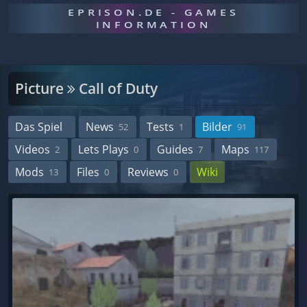
EPRISON.DE - GAMES
INFORMATION
Picture
Call of Duty
Das Spiel
News
Tests
Bilder
52
1
91
Videos
Lets Plays
Guides
Maps
2
0
7
117
Mods
Files
Reviews
Wiki
13
0
0