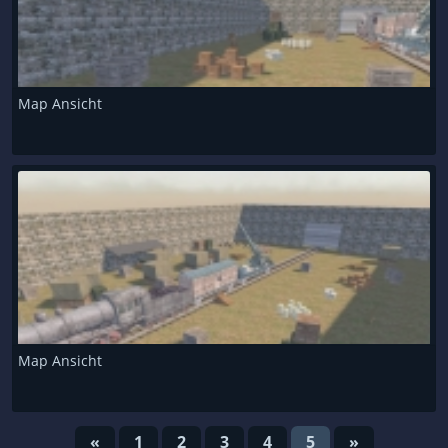
Map Ansicht
Map Ansicht
«
1
2
3
4
5
»