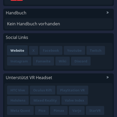
Handbuch
Kein Handbuch vorhanden
Social Links
Website
X
Facebook
Youtube
Twitch
Instagram
Fanseite
Wiki
Discord
Unterstützt VR Headset
HTC Vive
Oculus Rift
PlayStation VR
Hololens
Mixed Reality
Valve Index
Meta Quest
Pico
Pimax
Varjo
StarVR