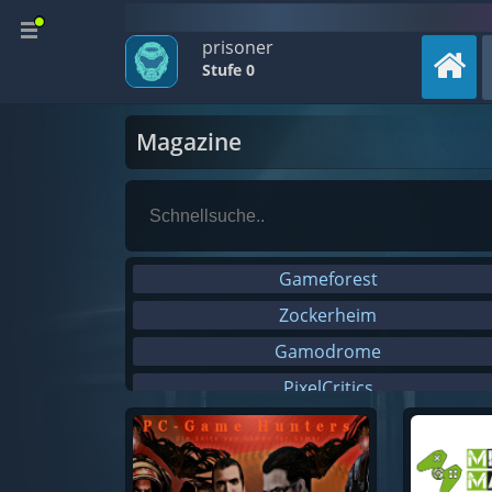
prisoner
Stufe 0
Magazine
Gameforest
Zockerheim
Gamodrome
PixelCritics
Gameslore
Gaming-Grounds