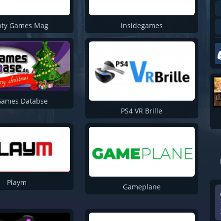
Games Aktuell
Play Central
hty Games Mag
insidegames
RETURN Magazin
Spielevetaranen
Game-2
DailyGame
Game2Gether
Games Databse
PS4 VR Brille
GamezGeneration
NexGam
Pixelmonsters
VG Phile
Gamersfinest
Playm
Gameplane
ePlay TV
GameNewz