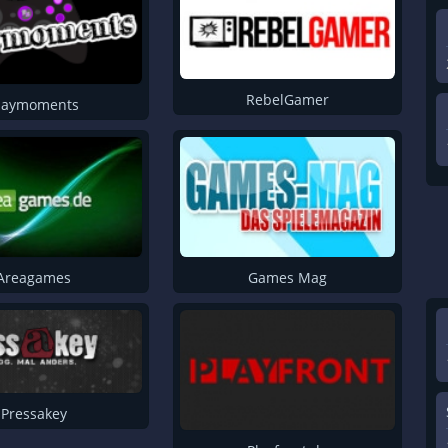
Mighty Games Mag
Adventures Kompakt
PS4 VR Brille
RebelGamer
laymoments
Playm
Games Magazin
RebelGamer
Areagames
Gamespilot
Areagames
Games Mag
Playfront.de
Gamepro
Spieleradar
Krautgaming
PS3-Talk
Pressakey
Neogamer