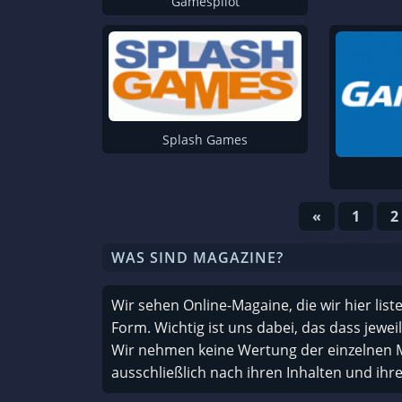
Gamespilot
Eurogamer DE
Gamecaptain
Demo News
Adventure Corner
Splash Games
Gamers Plus
GameReactor
GamingXP
«
1
2
Gamezcheck
WAS SIND MAGAZINE?
Adventure Treff
Spieletipps
Wir sehen Online-Magaine, die wir hier liste
Looki
Form. Wichtig ist uns dabei, das dass jewei
Wir nehmen keine Wertung der einzelnen 
Onlinewelten
ausschließlich nach ihren Inhalten und ihre
Gameswelt