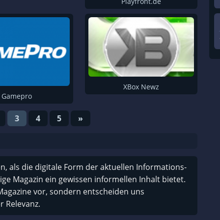
Playfront.de
Gamingnewz
Gamersglobal
Spieletester
Gamezone
Videogameszone
XBox Newz
Play3
Gamepro
Gaming Media
3
4
5
»
Gamers.at
Buffed
Gamona
n, als die digitale Form der aktuellen Informations-
Gbase
lige Magazin ein gewissen informellen Inhalt bietet.
Magazine vor, sondern entscheiden uns
4Players
r Relevanz.
Gamestar