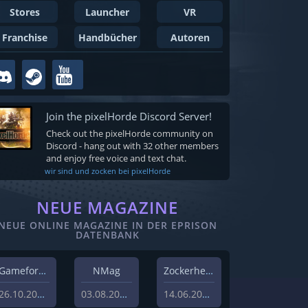
Stores
Launcher
VR
Franchise
Handbücher
Autoren
Join the pixelHorde Discord Server!
Check out the pixelHorde community on
Discord - hang out with 32 other members
and enjoy free voice and text chat.
wir sind und zocken bei pixelHorde
NEUE MAGAZINE
NEUE ONLINE MAGAZINE IN DER EPRISON
DATENBANK
Gameforest
NMag
Zockerheim
26.10.2023
03.08.2022
14.06.2022