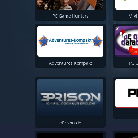
Gamer Paradies – TopGamingNews
Gamer’s Palace
PC Game Hunters
Mig
Spiele-Release
Kultboy
Spielpunkt
Lets Plays
DLH Net
Adventures Kompakt
PC 
Gamefront
MMO Base
Next Gamer
Zock Around The Clock
GamersPlatform
GamersCheck
ePrison.de
Nat Games