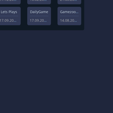
Lets Plays
DailyGame
Gamezoom
17.09.2019
17.09.2019
14.08.2020