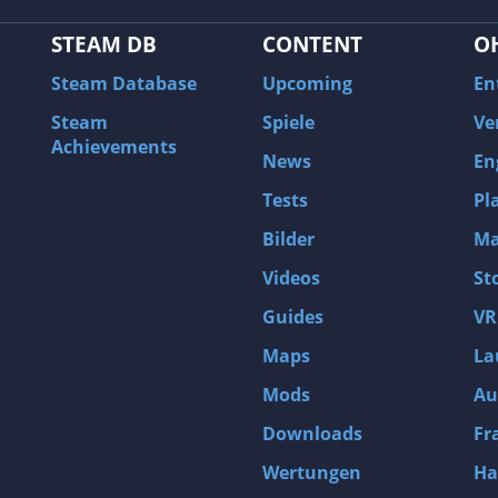
Krawall
STEAM DB
CONTENT
O
Steam Database
Upcoming
En
Steam
Spiele
Ve
Achievements
News
En
Tests
Pl
Bilder
Ma
Videos
St
Guides
VR
Maps
La
Mods
Au
Downloads
Fr
Wertungen
Ha