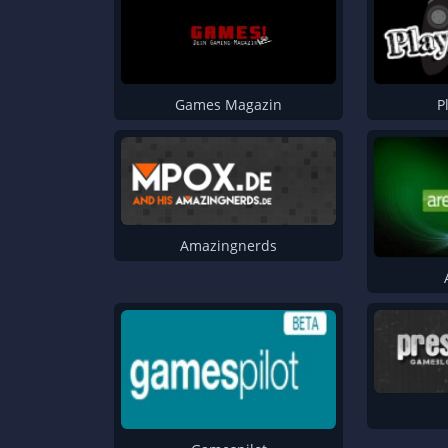
PC Game Hunters
insidegames
PC Games Databse
P
Games Magazin
ePrison.de
Gameplane
Playmoments
Amazingnerds
Amazingnerds
Games Mag
Pressakey
Splash Games
XBox Newz
Getpress
Gamestrust
inGame