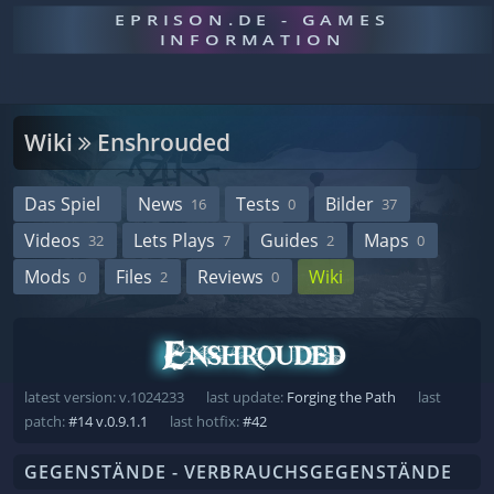
EPRISON.DE - GAMES
INFORMATION
Wiki
Enshrouded
Das Spiel
News
Tests
Bilder
16
0
37
Videos
Lets Plays
Guides
Maps
32
7
2
0
Mods
Files
Reviews
Wiki
0
2
0
latest version: v.1024233
last update:
Forging the Path
last
patch:
#14 v.0.9.1.1
last hotfix:
#42
GEGENSTÄNDE - VERBRAUCHSGEGENSTÄNDE