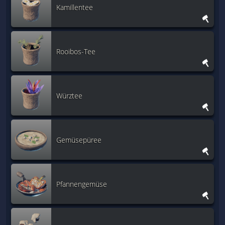
Kamillentee
Rooibos-Tee
Würztee
Gemüsepüree
Pfannengemüse