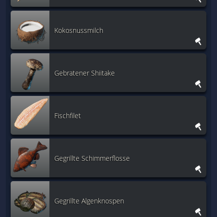
Kokosnussmilch
Gebratener Shiitake
Fischfilet
Gegrillte Schimmerflosse
Gegrillte Algenknospen