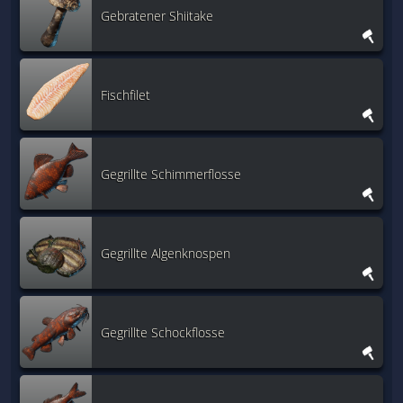
Gebratener Shiitake
Fischfilet
Gegrillte Schimmerflosse
Gegrillte Algenknospen
Gegrillte Schockflosse