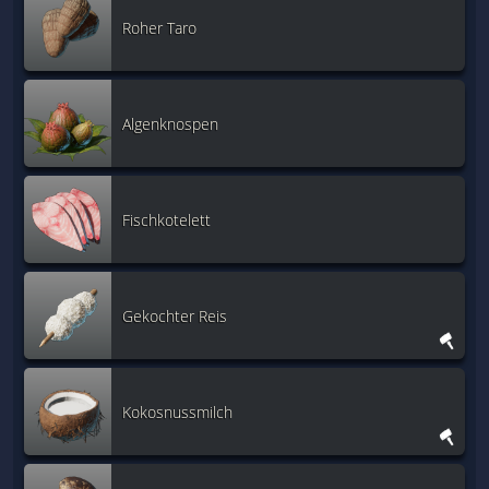
Roher Taro
Algenknospen
Fischkotelett
Gekochter Reis
Kokosnussmilch