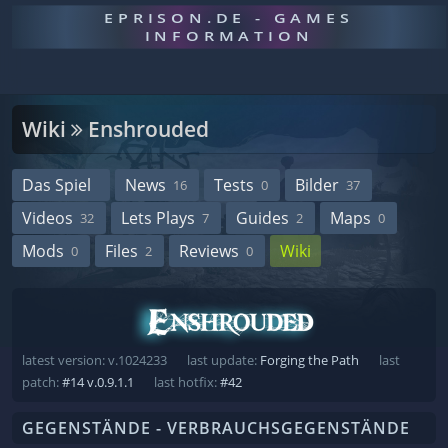
EPRISON.DE - GAMES
INFORMATION
Wiki
Enshrouded
Das Spiel
News
Tests
Bilder
16
0
37
Videos
Lets Plays
Guides
Maps
32
7
2
0
Mods
Files
Reviews
Wiki
0
2
0
latest version: v.1024233
last update:
Forging the Path
last
patch:
#14 v.0.9.1.1
last hotfix:
#42
GEGENSTÄNDE - VERBRAUCHSGEGENSTÄNDE