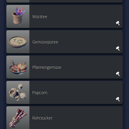
Würztee
Gemüsepüree
Pfannengemüse
Popcorn
Rohrzucker