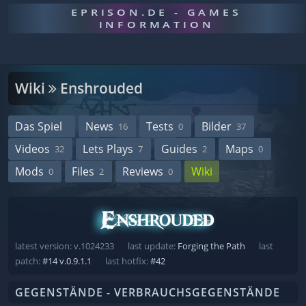
EPRISON.DE - GAMES
INFORMATION
Wiki
Enshrouded
Das Spiel
News
Tests
Bilder
16
0
37
Videos
Lets Plays
Guides
Maps
32
7
2
0
Mods
Files
Reviews
Wiki
0
2
0
latest version: v.1024233
last update:
Forging the Path
last
patch:
#14 v.0.9.1.1
last hotfix:
#42
GEGENSTÄNDE - VERBRAUCHSGEGENSTÄNDE