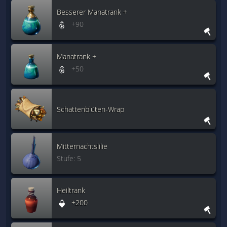
Besserer Manatrank +
+90
Manatrank +
+50
Schattenblüten-Wrap
Mitternachtslilie
Stufe: 5
Heiltrank
+200