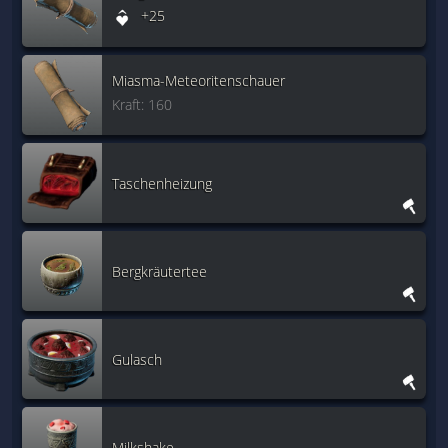
+25
Miasma-Meteoritenschauer
Kraft: 160
Taschenheizung
Bergkräutertee
Gulasch
Milkshake