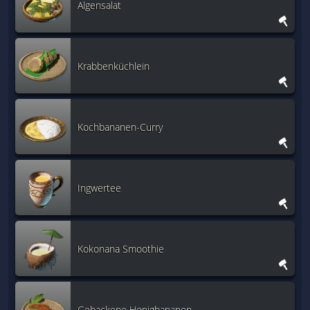
Algensalat
Krabbenküchlein
Kochbananen-Curry
Ingwertee
Kokonana Smoothie
Gebackene Honigbananen