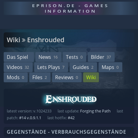
EPRISON.DE - GAMES
INFORMATION
Wiki
Enshrouded
Das Spiel
News
Tests
Bilder
16
0
37
Videos
Lets Plays
Guides
Maps
32
7
2
0
Mods
Files
Reviews
Wiki
0
2
0
latest version: v.1024233
last update:
Forging the Path
last
patch:
#14 v.0.9.1.1
last hotfix:
#42
GEGENSTÄNDE - VERBRAUCHSGEGENSTÄNDE