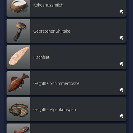
Kokosnussmilch
Gebratener Shiitake
Fischfilet
Gegrillte Schimmerflosse
Gegrillte Algenknospen