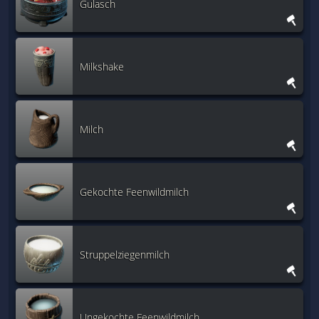
Gulasch
Milkshake
Milch
Gekochte Feenwildmilch
Struppelziegenmilch
Ungekochte Feenwildmilch