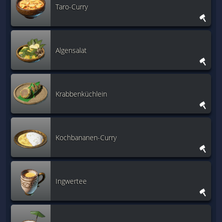
Taro-Curry
Algensalat
Krabbenküchlein
Kochbananen-Curry
Ingwertee