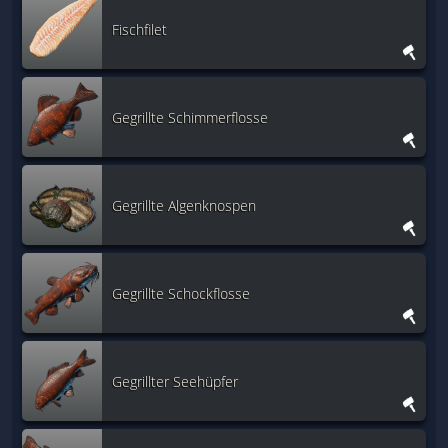
Fischfilet
Gegrillte Schimmerflosse
Gegrillte Algenknospen
Gegrillte Schockflosse
Gegrillter Seehüpfer