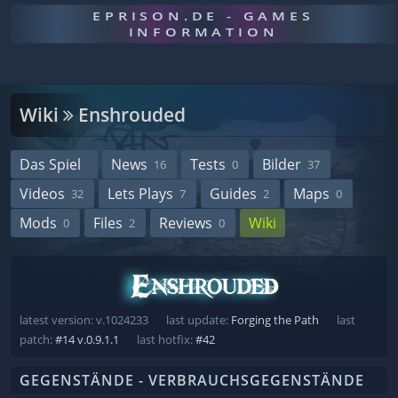
EPRISON.DE - GAMES
INFORMATION
Wiki
Enshrouded
Das Spiel
News
Tests
Bilder
16
0
37
Videos
Lets Plays
Guides
Maps
32
7
2
0
Mods
Files
Reviews
Wiki
0
2
0
latest version: v.1024233
last update:
Forging the Path
last
patch:
#14 v.0.9.1.1
last hotfix:
#42
GEGENSTÄNDE - VERBRAUCHSGEGENSTÄNDE