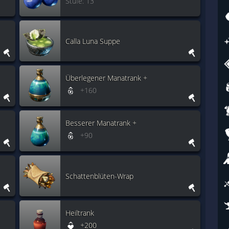
Stufe: 13
Calla Luna Suppe
Überlegener Manatrank +
+160
Besserer Manatrank +
+90
Schattenblüten-Wrap
Heiltrank
+200