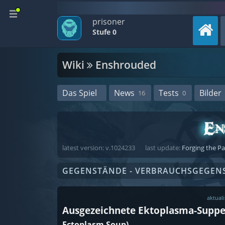
prisoner
Stufe 0
Wiki
Enshrouded
Das Spiel
News
Tests
Bilder
16
0
latest version: v.1024233
last update:
Forging the P
GEGENSTÄNDE - VERBRAUCHSGEGEN
aktuali
Ausgezeichnete Ektoplasma-Supp
Ectoplasm Soup)