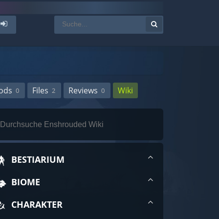
ods
Files
Reviews
Wiki
0
2
0
BESTIARIUM
BIOME
CHARAKTER