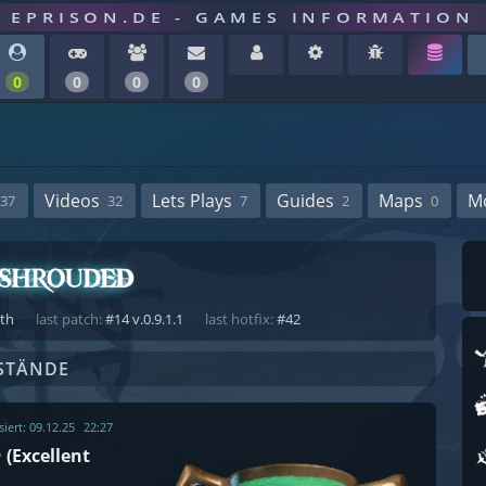
EPRISON.DE - GAMES INFORMATION
0
0
0
0
Videos
Lets Plays
Guides
Maps
M
37
32
7
2
0
ath
last patch:
#14 v.0.9.1.1
last hotfix:
#42
STÄNDE
siert:
09.12.25
22:27
e
(Excellent