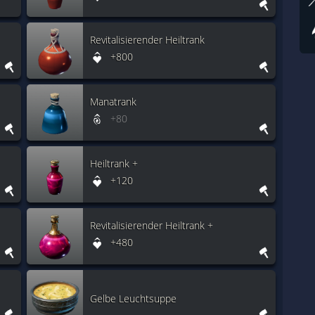
Revitalisierender Heiltrank
+800
Manatrank
+80
Heiltrank +
+120
Revitalisierender Heiltrank +
+480
Gelbe Leuchtsuppe