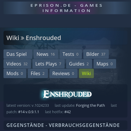
EPRISON.DE - GAMES
INFORMATION
Wiki
Enshrouded
Das Spiel
News
Tests
Bilder
16
0
37
Videos
Lets Plays
Guides
Maps
32
7
2
0
Mods
Files
Reviews
Wiki
0
2
0
latest version: v.1024233
last update:
Forging the Path
last
patch:
#14 v.0.9.1.1
last hotfix:
#42
GEGENSTÄNDE - VERBRAUCHSGEGENSTÄNDE