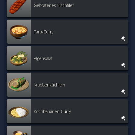
Gebratenes Fischfilet
Taro-Curry
Algensalat
Krabbenküchlein
Kochbananen-Curry