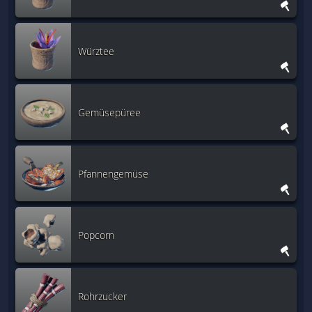
Würztee
Gemüsepüree
Pfannengemüse
Popcorn
Rohrzucker