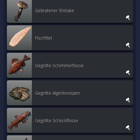
Gebratener Shiitake
Fischfilet
Gegrillte Schimmerflosse
Gegrillte Algenknospen
Gegrillte Schockflosse