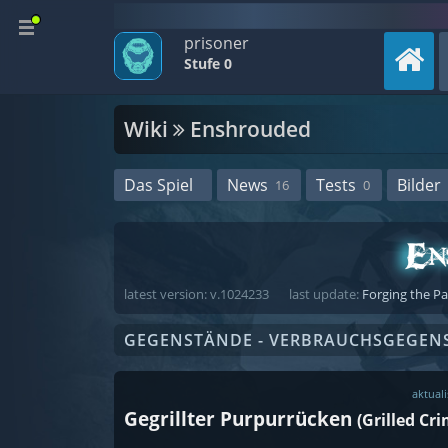
prisoner
Stufe 0
Wiki
Enshrouded
Das Spiel
News
Tests
Bilder
16
0
latest version: v.1024233
last update:
Forging the P
GEGENSTÄNDE - VERBRAUCHSGEGEN
aktuali
Gegrillter Purpurrücken
(Grilled Cr