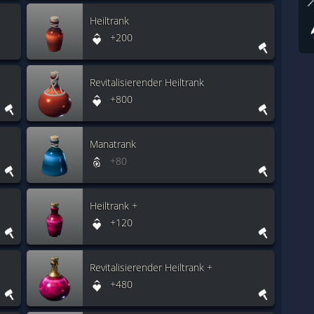
Heiltrank
+200
Revitalisierender Heiltrank
+800
Manatrank
+80
Heiltrank +
+120
Revitalisierender Heiltrank +
+480