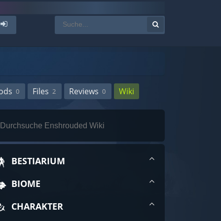
ods
Files
Reviews
Wiki
0
2
0
BESTIARIUM
BIOME
CHARAKTER