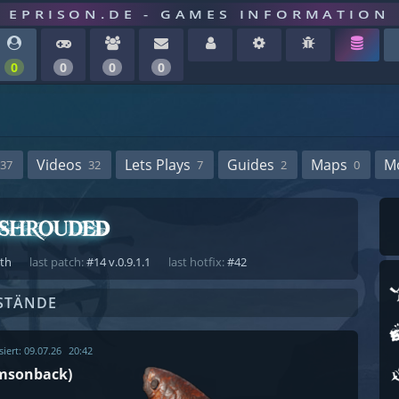
EPRISON.DE - GAMES INFORMATION
0
0
0
0
Videos
Lets Plays
Guides
Maps
M
37
32
7
2
0
ath
last patch:
#14 v.0.9.1.1
last hotfix:
#42
STÄNDE
siert:
09.07.26
20:42
imsonback)