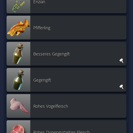
Enzian
Pfifferling
Besseres Gegengift
Gegengift
Rohes Vogelfleisch
Rohes Dünengürteltier-Fleisch