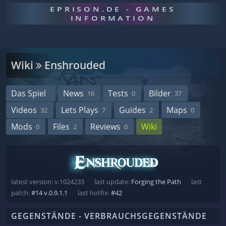
EPRISON.DE - GAMES
INFORMATION
Wiki
Enshrouded
Das Spiel
News
Tests
Bilder
16
0
37
Videos
Lets Plays
Guides
Maps
32
7
2
0
Mods
Files
Reviews
Wiki
0
2
0
latest version: v.1024233
last update:
Forging the Path
last
patch:
#14 v.0.9.1.1
last hotfix:
#42
GEGENSTÄNDE - VERBRAUCHSGEGENSTÄNDE