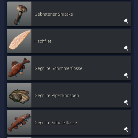
Gebratener Shiitake
Fischfilet
Gegrillte Schimmerflosse
Gegrillte Algenknospen
Gegrillte Schockflosse