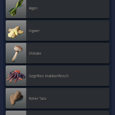
Algen
Ingwer
Shiitake
Gegrilltes Krabbenfleisch
Roher Taro