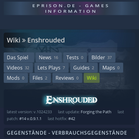
EPRISON.DE - GAMES
INFORMATION
Wiki
Enshrouded
Das Spiel
News
Tests
Bilder
16
0
37
Videos
Lets Plays
Guides
Maps
32
7
2
0
Mods
Files
Reviews
Wiki
0
2
0
latest version: v.1024233
last update:
Forging the Path
last
patch:
#14 v.0.9.1.1
last hotfix:
#42
GEGENSTÄNDE - VERBRAUCHSGEGENSTÄNDE