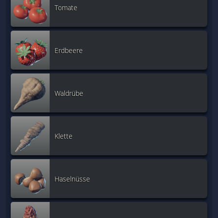
Tomate
Erdbeere
Waldrübe
Klette
Haselnüsse