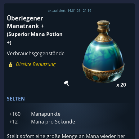
aktualisiert:
14.01.26
21:19
Überlegener
Manatrank +
(Superior Mana Potion
+)
Verbrauchsgegenstände
Direkte Benutzung
x 20
SELTEN
+160
Manapunkte
+12
Mana pro Sekunde
Stellt sofort eine große Menge an Mana wieder her