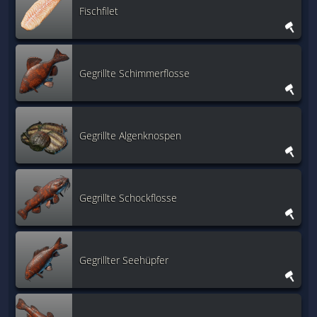
Fischfilet
Gegrillte Schimmerflosse
Gegrillte Algenknospen
Gegrillte Schockflosse
Gegrillter Seehüpfer