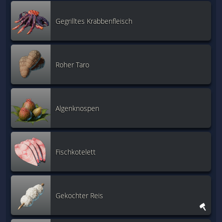
Gegrilltes Krabbenfleisch
Roher Taro
Algenknospen
Fischkotelett
Gekochter Reis