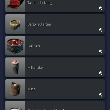
Taschenheizung
Bergkräutertee
Gulasch
Milkshake
Milch