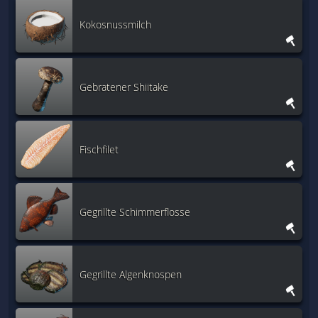
Kokosnussmilch
Gebratener Shiitake
Fischfilet
Gegrillte Schimmerflosse
Gegrillte Algenknospen