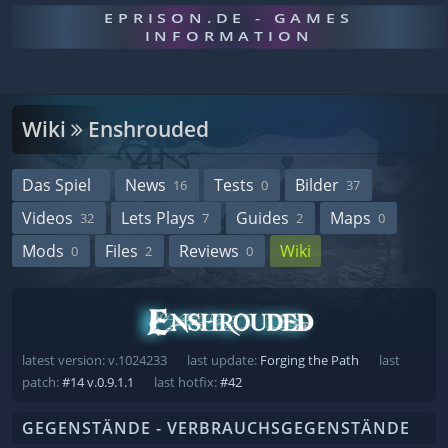
EPRISON.DE - GAMES
INFORMATION
Wiki
Enshrouded
Das Spiel
News
Tests
Bilder
16
0
37
Videos
Lets Plays
Guides
Maps
32
7
2
0
Mods
Files
Reviews
Wiki
0
2
0
latest version: v.1024233
last update:
Forging the Path
last
patch:
#14 v.0.9.1.1
last hotfix:
#42
GEGENSTÄNDE - VERBRAUCHSGEGENSTÄNDE