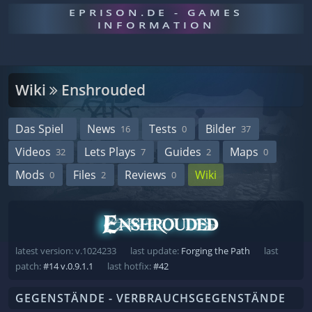
EPRISON.DE - GAMES
INFORMATION
Wiki
Enshrouded
Das Spiel
News
Tests
Bilder
16
0
37
Videos
Lets Plays
Guides
Maps
32
7
2
0
Mods
Files
Reviews
Wiki
0
2
0
latest version: v.1024233
last update:
Forging the Path
last
patch:
#14 v.0.9.1.1
last hotfix:
#42
GEGENSTÄNDE - VERBRAUCHSGEGENSTÄNDE