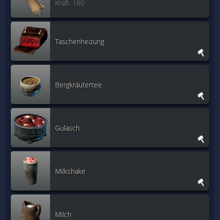
Kraft: 160
Taschenheizung
Bergkräutertee
Gulasch
Milkshake
Milch