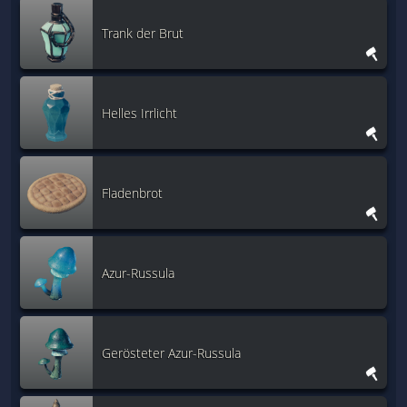
Trank der Brut
Helles Irrlicht
Fladenbrot
Azur-Russula
Gerösteter Azur-Russula