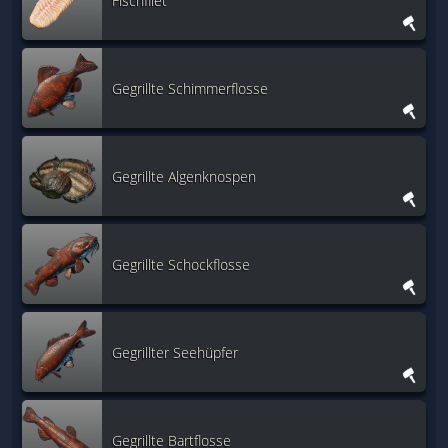
Fischfilet
Gegrillte Schimmerflosse
Gegrillte Algenknospen
Gegrillte Schockflosse
Gegrillter Seehüpfer
Gegrillte Bartflosse