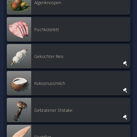
Algenknospen
Fischkotelett
Gekochter Reis
Kokosnussmilch
Gebratener Shiitake