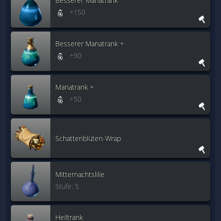
Besserer Manatrank
+150
Besserer Manatrank +
+90
Manatrank +
+50
Schattenblüten-Wrap
Mitternachtslilie
Stufe: 5
Heiltrank