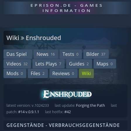
EPRISON.DE - GAMES
INFORMATION
Wiki
Enshrouded
Das Spiel
News
Tests
Bilder
16
0
37
Videos
Lets Plays
Guides
Maps
32
7
2
0
Mods
Files
Reviews
Wiki
0
2
0
latest version: v.1024233
last update:
Forging the Path
last
patch:
#14 v.0.9.1.1
last hotfix:
#42
GEGENSTÄNDE - VERBRAUCHSGEGENSTÄNDE