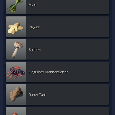
Algen
Ingwer
Shiitake
Gegrilltes Krabbenfleisch
Roher Taro