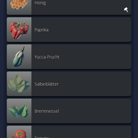
Honig
Paprika
Yucca-Frucht
Salbeiblätter
Brennnessel