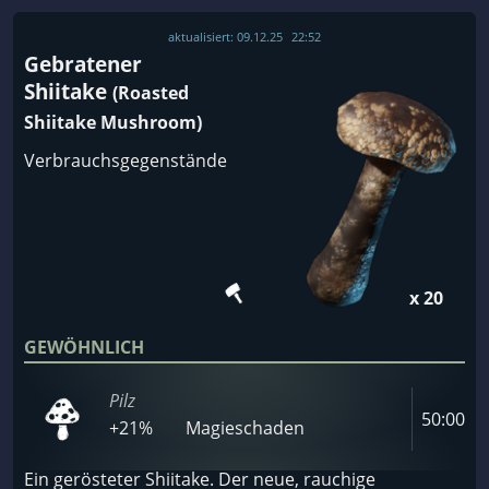
aktualisiert:
09.12.25
22:52
Gebratener
Shiitake
(Roasted
Shiitake Mushroom)
Verbrauchsgegenstände
x 20
GEWÖHNLICH
Pilz
50:00
+21%
Magieschaden
Ein gerösteter Shiitake. Der neue, rauchige