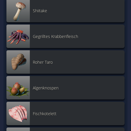
Shiitake
Gegrilltes Krabbenfleisch
Roher Taro
Algenknospen
Fischkotelett