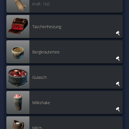
Kraft: 160
Taschenheizung
Bergkräutertee
Gulasch
Milkshake
Milch