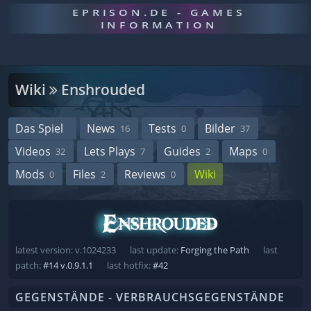
EPRISON.DE - GAMES
INFORMATION
Wiki
Enshrouded
Das Spiel
News
Tests
Bilder
16
0
37
Videos
Lets Plays
Guides
Maps
32
7
2
0
Mods
Files
Reviews
Wiki
0
2
0
latest version: v.1024233
last update:
Forging the Path
last
patch:
#14 v.0.9.1.1
last hotfix:
#42
GEGENSTÄNDE - VERBRAUCHSGEGENSTÄNDE