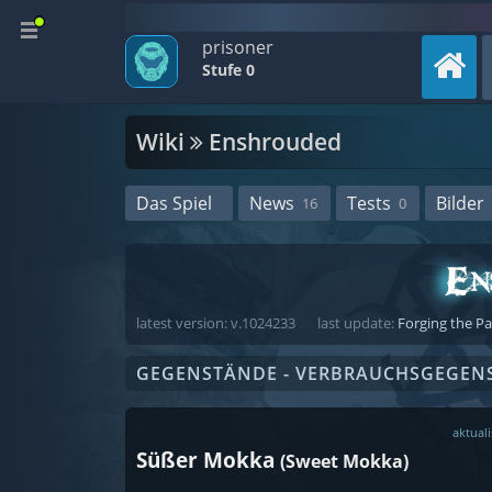
prisoner
Stufe 0
Wiki
Enshrouded
Das Spiel
News
Tests
Bilder
16
0
latest version: v.1024233
last update:
Forging the P
GEGENSTÄNDE - VERBRAUCHSGEGEN
aktuali
Süßer Mokka
(Sweet Mokka)