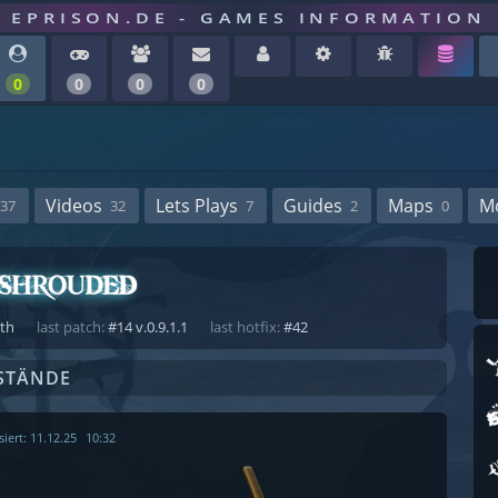
EPRISON.DE - GAMES INFORMATION
0
0
0
0
Videos
Lets Plays
Guides
Maps
M
37
32
7
2
0
ath
last patch:
#14 v.0.9.1.1
last hotfix:
#42
STÄNDE
siert:
11.12.25
10:32