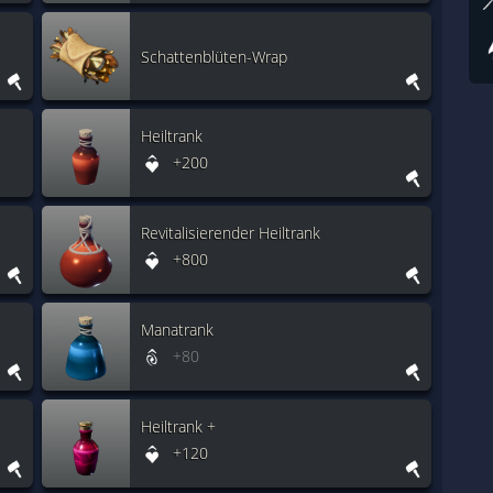
Schattenblüten-Wrap
Heiltrank
+200
Revitalisierender Heiltrank
+800
Manatrank
+80
Heiltrank +
+120