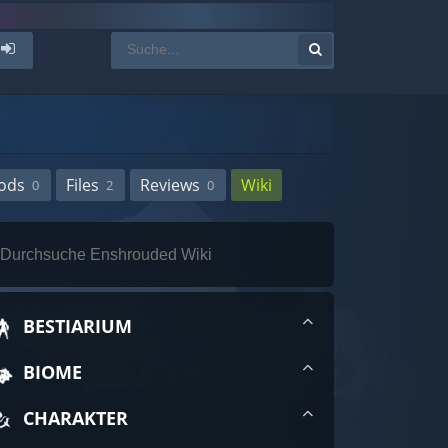
ods
Files
Reviews
Wiki
0
2
0
BESTIARIUM
BIOME
CHARAKTER