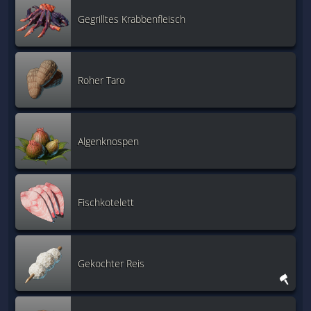
Gegrilltes Krabbenfleisch
Roher Taro
Algenknospen
Fischkotelett
Gekochter Reis