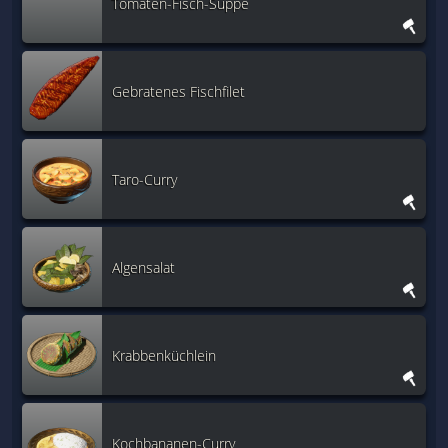
Tomaten-Fisch-Suppe
Gebratenes Fischfilet
Taro-Curry
Algensalat
Krabbenküchlein
Kochbananen-Curry