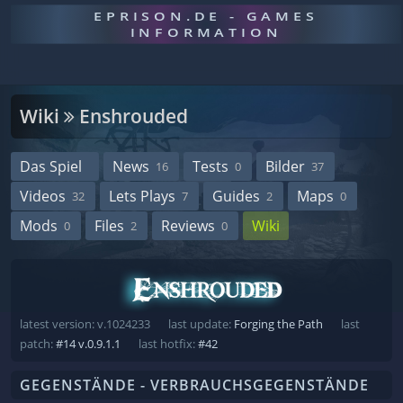
EPRISON.DE - GAMES
INFORMATION
Wiki
Enshrouded
Das Spiel
News
Tests
Bilder
16
0
37
Videos
Lets Plays
Guides
Maps
32
7
2
0
Mods
Files
Reviews
Wiki
0
2
0
latest version: v.1024233
last update:
Forging the Path
last
patch:
#14 v.0.9.1.1
last hotfix:
#42
GEGENSTÄNDE - VERBRAUCHSGEGENSTÄNDE