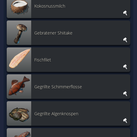
Kokosnussmilch
Gebratener Shiitake
Fischfilet
Gegrillte Schimmerflosse
Gegrillte Algenknospen