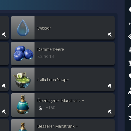
Wasser
Dämmerbeere
Stufe: 13
Calla Luna Suppe
Überlegener Manatrank +
+160
Besserer Manatrank +