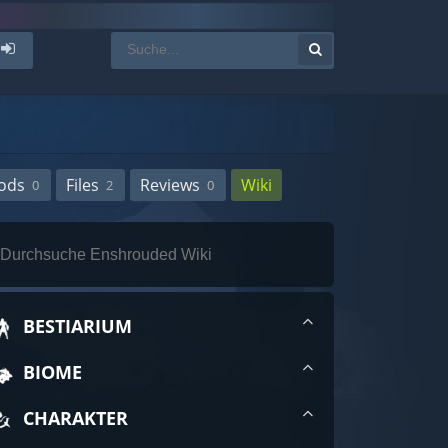
ods
Files
Reviews
Wiki
0
2
0
BESTIARIUM
BIOME
CHARAKTER