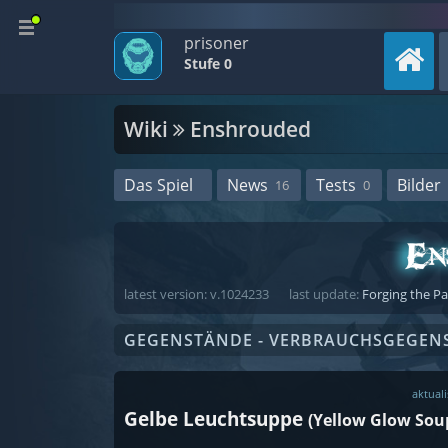
prisoner
Stufe 0
Wiki
Enshrouded
Das Spiel
News
Tests
Bilder
16
0
latest version: v.1024233
last update:
Forging the P
GEGENSTÄNDE - VERBRAUCHSGEGEN
aktuali
Gelbe Leuchtsuppe
(Yellow Glow Sou