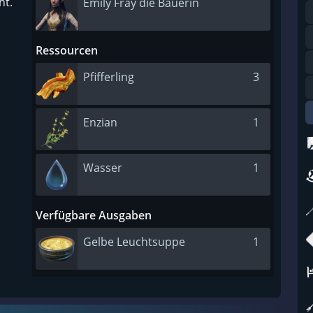
ht.
Emily Fray die Bäuerin
Ressourcen
Pfifferling
3
Enzian
1
Wasser
1
Verfügbare Ausgaben
Gelbe Leuchtsuppe
1