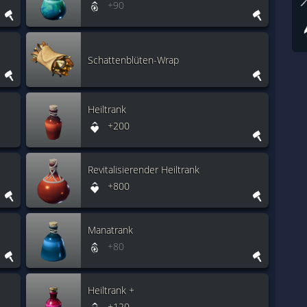
+90
Schattenblüten-Wrap
Heiltrank
+200
Revitalisierender Heiltrank
+800
Manatrank
+80
Heiltrank +
+120