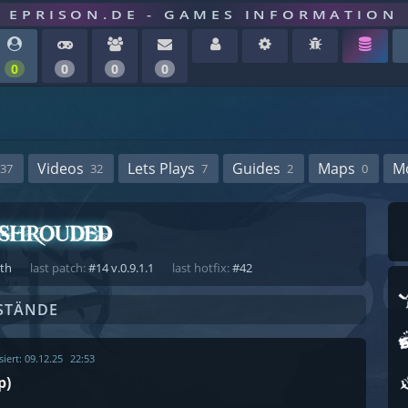
EPRISON.DE - GAMES INFORMATION
0
0
0
0
Videos
Lets Plays
Guides
Maps
M
37
32
7
2
0
ath
last patch:
#14 v.0.9.1.1
last hotfix:
#42
STÄNDE
siert:
09.12.25
22:53
p)