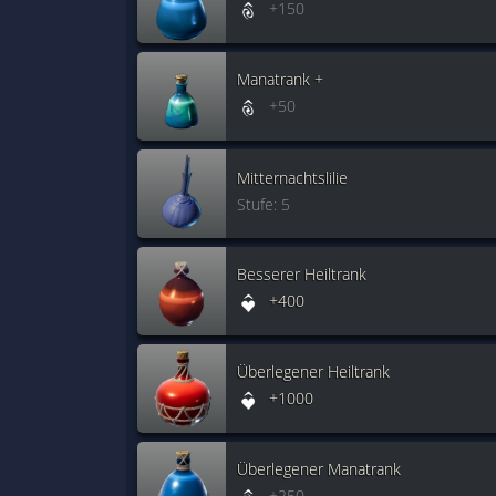
+150
Manatrank +
+50
Mitternachtslilie
Stufe: 5
Besserer Heiltrank
+400
Überlegener Heiltrank
+1000
Überlegener Manatrank
+250