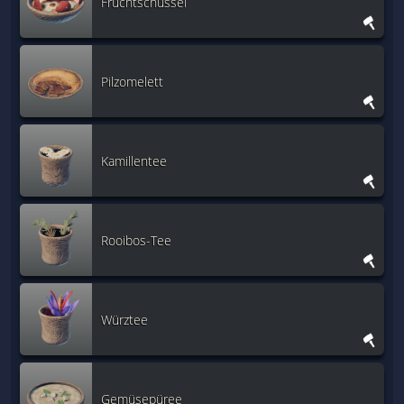
Fruchtschüssel
Pilzomelett
Kamillentee
Rooibos-Tee
Würztee
Gemüsepüree