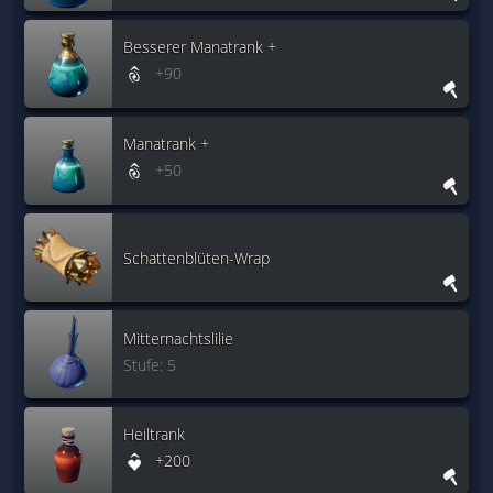
Besserer Manatrank +
+90
Manatrank +
+50
Schattenblüten-Wrap
Mitternachtslilie
Stufe: 5
Heiltrank
+200