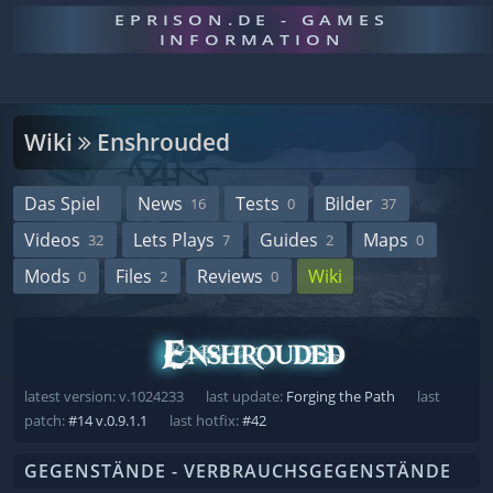
EPRISON.DE - GAMES
INFORMATION
Wiki
Enshrouded
Das Spiel
News
Tests
Bilder
16
0
37
Videos
Lets Plays
Guides
Maps
32
7
2
0
Mods
Files
Reviews
Wiki
0
2
0
latest version: v.1024233
last update:
Forging the Path
last
patch:
#14 v.0.9.1.1
last hotfix:
#42
GEGENSTÄNDE - VERBRAUCHSGEGENSTÄNDE