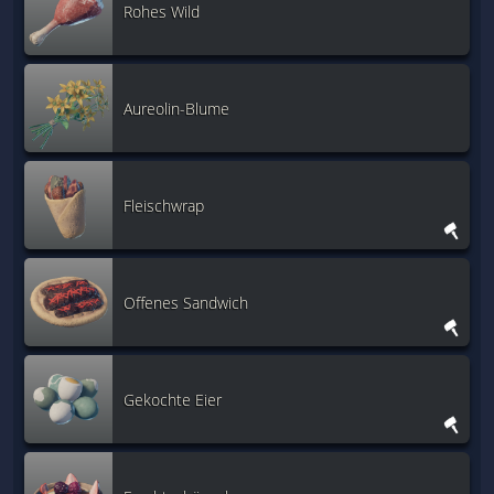
Rohes Wild
Aureolin-Blume
Fleischwrap
Offenes Sandwich
Gekochte Eier