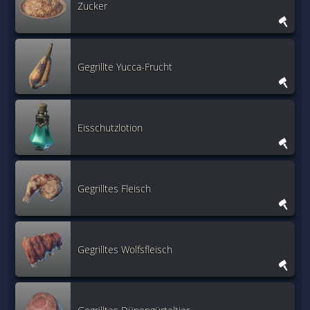
Zucker
Gegrillte Yucca-Frucht
Eisschutzlotion
Gegrilltes Fleisch
Gegrilltes Wolfsfleisch