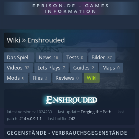
EPRISON.DE - GAMES
INFORMATION
Wiki
Enshrouded
Das Spiel
News
Tests
Bilder
16
0
37
Videos
Lets Plays
Guides
Maps
32
7
2
0
Mods
Files
Reviews
Wiki
0
2
0
latest version: v.1024233
last update:
Forging the Path
last
patch:
#14 v.0.9.1.1
last hotfix:
#42
GEGENSTÄNDE - VERBRAUCHSGEGENSTÄNDE