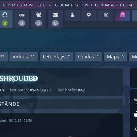
EPRISON.DE - GAMES INFORMATION
0
0
0
0
Videos
Lets Plays
Guides
Maps
M
37
32
7
2
0
ath
last patch:
#14 v.0.9.1.1
last hotfix:
#42
STÄNDE
siert:
19.12.25
09:56