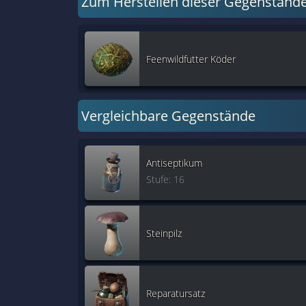
Zum Herstellen dieser Gegenständ
Feenwildfutter Köder
Vergleichbare Gegenstände
Antiseptikum
Stufe: 16
Steinpilz
Reparatursatz