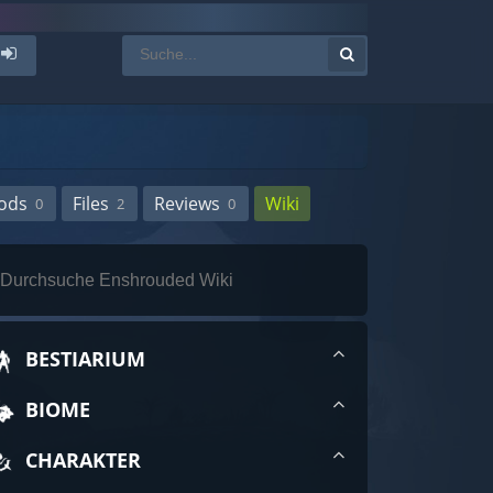
ods
Files
Reviews
Wiki
0
2
0
BESTIARIUM
BIOME
CHARAKTER