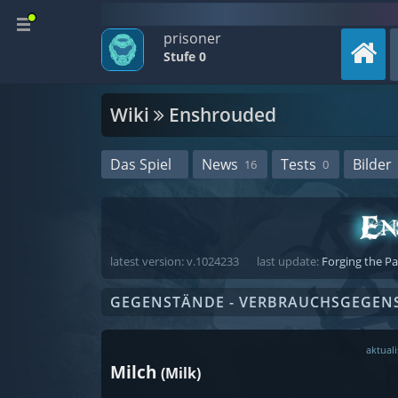
prisoner
Stufe 0
Wiki
Enshrouded
Das Spiel
News
Tests
Bilder
16
0
latest version: v.1024233
last update:
Forging the P
GEGENSTÄNDE - VERBRAUCHSGEGEN
aktuali
Milch
(Milk)