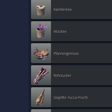
Kamillentee
Würztee
Pfannengemüse
Rohrzucker
Gegrillte Yucca-Frucht