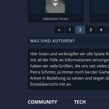
Justin Stolzenberg
Matthias Kreienbrink
Sebastian Knorr
Paula Sprödefeld
«
1
2
3
4
Sascha Göddenhoff
Andreas Herbster
WAS SIND AUTOREN?
Sven Vößing
Hier listen und verknüpfen wir alle Spiele 
Mara Joos
mit all der Fülle an Informationen versorge
Michael Cherdchupan
haben wir viele Größen, die uns seit vielen 
Christoph Vent
Petra Schmitz, ja immer noch bei der GameS
Arbeit in Beziehung zu setzen und zeigen d
Christian Schmidt
Einzelübersicht mit an.
Cortyn Nightshade
Thomas Schmitz
COMMUNITY
TECH
Thomas Szedlak