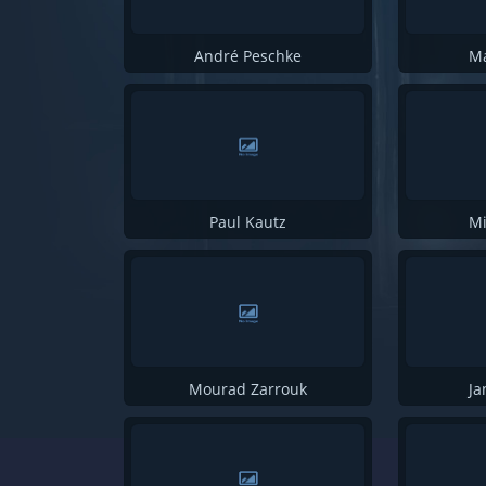
Antonia Dreßler
Sebastian Glanzer
André Peschke
Ma
Boris Connemann
Carlo Siebenhüner
Stefan Wilhelm
Thomas Kager
Matthias Hartmann
Paul Kautz
Mi
Géraldine Hohmann
Alice Wilczynski
Maci Naeem Cheema
Florian Zandt
Mourad Zarrouk
Ja
Karsten Scholz
Stephan Bliemel
Matthias Schmid