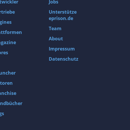
twickler
Jobs
rtriebe
Unterstütze
eprison.de
gines
Team
attformen
About
gazine
Impressum
ores
Datenschutz
uncher
toren
anchise
ndbücher
gs