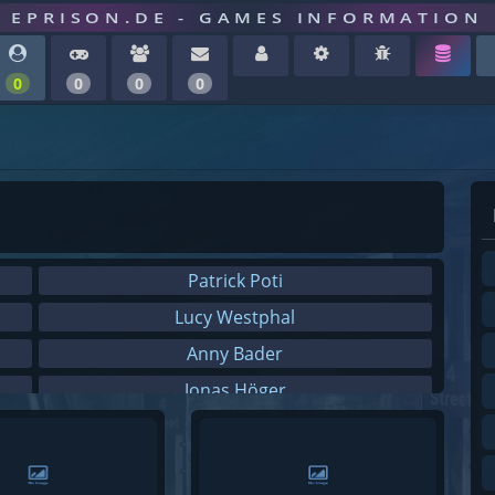
EPRISON.DE - GAMES INFORMATION
0
0
0
0
Patrick Poti
Lucy Westphal
Anny Bader
Jonas Höger
Jörg Langer
Hagen Gehritz