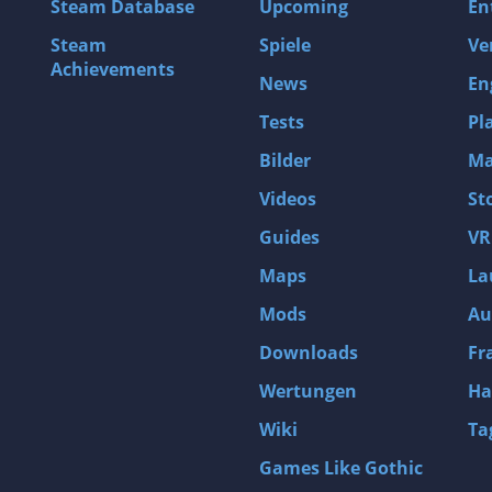
Steam Database
Upcoming
En
Matthias Dammes
Steam
Spiele
Ve
Patrick Winter
Achievements
News
En
Marcus Heckler
Tests
Pl
Adam Smieja
Marcus Rätzke
Bilder
Ma
Mick Schnelle
Videos
St
Andreas Ludwig
Guides
VR
Benjamin Blum
Maps
La
Benjamin Dadash-Natadj
Mods
Au
Philipp Kleidt
Downloads
Fr
Ann-Kathrin Kuhls
Wertungen
Ha
Susanne Braun
Wiki
Ta
David Englmeier
Games Like Gothic
Alexander Schneider