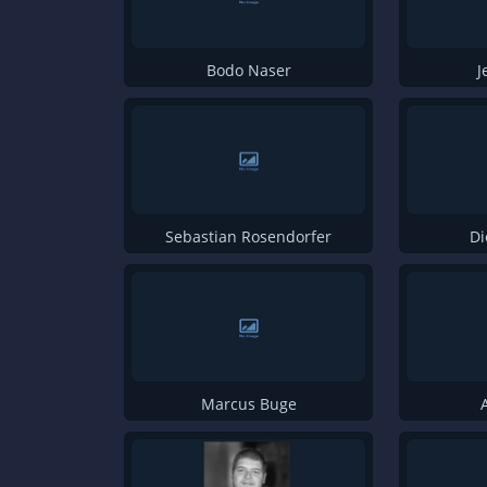
Knut Gollert
Christian Just
Bodo Naser
J
Ove Frank
Linda Sprenger
Valentin Aschenbrenner
Peter Färberböck
Matthias Glanznig
Sebastian Rosendorfer
Di
Elena Schulz
Marvin Fuhrmann
Michael Herold
Robin Rüther
Marcus Buge
Thomas Ortsik
Jan Michelsen
Michael Vogt