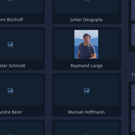
Michael Trier
Fabiano Uslenghi
ens Bischoff
Julian Dasgupta
Alex Ney
Stefan Köhler
Katharina Pache
Christiane Biederbeck
Susanne Lang-Vorhofer
eter Schmidt
Raymond Lange
Rene Heuser
T
David Benke
Behrang Dadash
Patrick Held
André Beier
Manuel Hoffmann
Andreas Szedlak
Rene Wiesenthal
Marina Hänsel