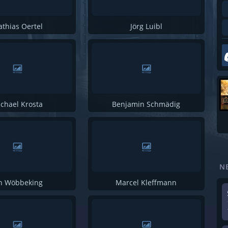
Sebastian Grünwald
Stephan Zielke
thias Oertel
Jörg Luibl
Michael Grünwald
Dominik Zwingmann
Reiner Hauser
Mathias Dietrich
Natalie Schermann
chael Krosta
Benjamin Schmädig
Axel Kothe
Dennis Michel
David Weisz
N
Isabel Wieja
n Wöbbeking
Marcel Kleffmann
Gloria H. Manderfeld
Michael Sonntag
Christopher Reimers