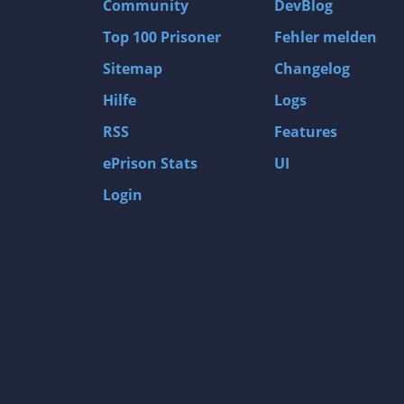
Community
DevBlog
Sven Huber
Top 100 Prisoner
Fehler melden
Peter Grubmair
Sitemap
Changelog
Max Falkenstern
Hilfe
Logs
Robin Rottmann
Pit Hermes
RSS
Features
Jochen Redinger
ePrison Stats
UI
Sebastian Tyzak
Login
Benjamin Schäfer
Sina Jozi
Daniel Feith
Markus Grundmann
Sandra Friedrichs
David Bergmann
Michael Krüger