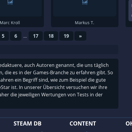
Emily Schuhmann
Philipp Elsner
Marc Kroll
Markus T.
Fabian Käufer
5
6
...
17
18
19
»
Ford James
Rae Grimm
Alexander Geisler
Redaktuere, auch Autoren genannt, die uns täglich
Katharina Reuß
n, die es in der Games-Branche zu erfahren gibt. So
Darius Matuschak
Jahren ein Begriff sind, wie zum Beispiel die gute
Ahmet Iscitürk
tar ist. In unserer Übersicht versuchen wir ihre
aher die jeweiligen Wertungen von Tests in der
Manuel Fritsch
Benjamin Kratsch
Dustin Gerstenberger-Zange
STEAM DB
CONTENT
O
Sven Huber